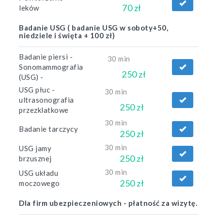
70 zł
leków
Badanie USG ( badanie USG w soboty+50,
niedziele i święta + 100 zł)
Badanie piersi -
30 min
Sonomammografia
250 zł
(USG) -
USG płuc -
30 min
ultrasonografia
250 zł
przezklatkowe
30 min
Badanie tarczycy
250 zł
30 min
USG jamy
250 zł
brzusznej
30 min
USG układu
250 zł
moczowego
Dla firm ubezpieczeniowych - płatność za wizytę.