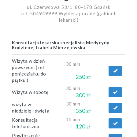
ul. Czerwcowa 53/1, 80-178 Gdańsk
tel. 504949999 Wybierz poradę (gabinet
lekarski)
Konsultacja lekarska specjalista Medycyny
Rodzinnej Izabela Mierzejewska
Wizyta w dzień
30 min
powszedni ( od
poniedziałku do
250 zł
piątku )
30 min
Wizyta w sobotę
300 zł
30 min
wizyta w
350 zł
niedzielę i święta
15 min
Konsultacja
120 zł
telefoniczna
Powtórzenie