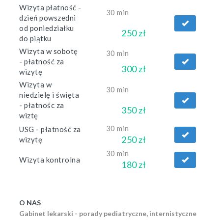
Wizyta płatność -
30 min
dzień powszedni
od poniedziałku
250 zł
do piątku
Wizyta w sobotę
30 min
- płatność za
300 zł
wizytę
Wizyta w
30 min
niedzielę i święta
- płatnośc za
350 zł
wiztę
30 min
USG - płatność za
250 zł
wizytę
30 min
Wizyta kontrolna
180 zł
O NAS
Gabinet lekarski - porady pediatryczne, internistyczne